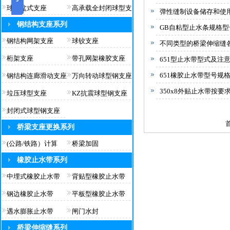
球型盆式支座
高承载全封闭球型支
弹性缝制设备储存和使
钢结构支座系列
GB自粘型止水条规格型
钢结构网架支座
球铰支座
不同类型的桥梁伸缩缝
桁架支座
带孔网架橡胶支座
651型止水带型式及注
651橡胶止水带型号规
钢结构连廊滑动支座
万向转动球型钢支座
350x8外贴止水带按
垃压球型支座
KZ抗震球型钢支座
封闭式球型钢支座
桥梁支座更换系列
(公路/铁路）计算
桥梁加固
橡胶止水带系列
中埋式橡胶止水带
背贴型橡胶止水带
钢边橡胶止水带
平板型橡胶止水带
遇水膨胀止水带
闸门水封
桥梁伸缩缝系列