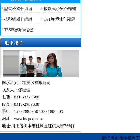
型钢桥梁伸缩缝
模数式桥梁伸缩缝
梳型钢板伸缩缝
TST弹塑体伸缩缝
TSSF轻轨伸缩缝
衡水桥兴工程技术有限公司
联系人：张经理
电话：0318-2276600
传真：0318-2989338
手机：15732885858 18331800603
网址：www.hsqxxj.com
地址:河北省衡水市桃城区红旗大街76号}
版权所有 衡水桥兴