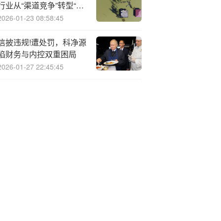
行业从“渠道竞争”转型“生
态竞争”
2026-01-23 08:58:45
信披违规!遭处罚，科净源
陷财务与内控双重困局
2026-01-27 22:45:45