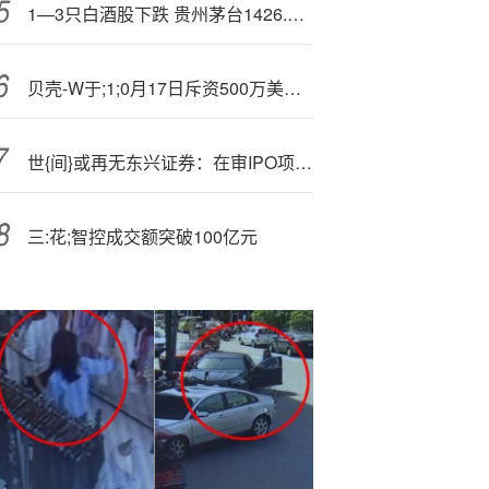
1—3只白酒股下跌 贵州茅台1426.99元/股收盘
贝壳-W于;1;0月17日斥资500万美元回购82.12万股
世{间}或再无东兴证券：在审IPO项目疑点重重 是否存在“下一个泽达易盛”？|投行排雷
三:花;智控成交额突破100亿元