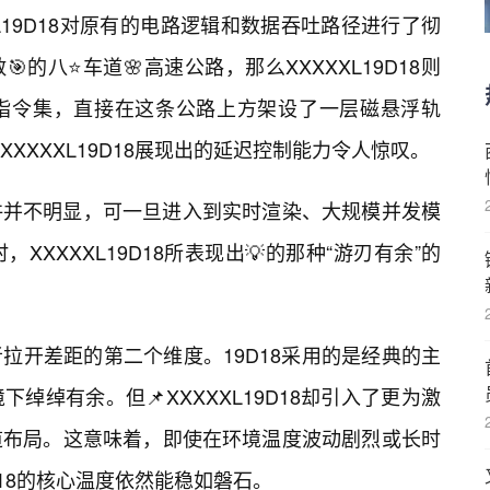
L19D18对原有的电路逻辑和数据吞吐路径进行了彻
的八⭐车道🌸高速公路，那么XXXXXL19D18则
指令集，直接在这条公路上方架设了一层磁悬浮轨
XXXXL19D18展现出的延迟控制能力令人惊叹。
许并不明显，可一旦进入到实时渲染、大规模并发模
XXXXL19D18所表现出💡的那种“游刃有余”的
拉开差距的第二个维度。19D18采用的是经典的主
绰绰有余。但📌XXXXXL19D18却引入了更为激
道布局。这意味着，即使在环境温度波动剧烈或长时
D18的核心温度依然能稳如磐石。