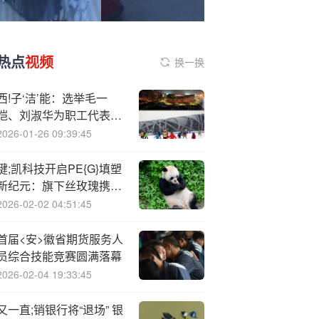
热点
视频
换一换
西!子‘洁’能：选举毛一
恺、刘淑华为职工代表董
事
2026-01-26 09:39:45
键;凯科技开启PE{G}填塑
新纪元：旗下丝玫瑰携手
北京首玺丽格新品上市
2026-02-02 04:51:45
首届<安>徽省期货服务人
员综合技能竞赛圆满落幕
2026-02-04 19:33:45
又一直;销银行将“退场” 银