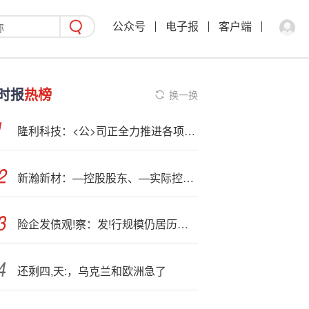
公众号
电子报
客户端
时报
热榜
换一换
隆利科技：<公>司正全力推进各项生产经营管理工作
新瀚新材：—控股股东、—实际控制人拟减持不超过2%公司股份
险企发债观!察：发!行规模仍居历史高位 永续债占比接近七成
还剩四,天:，乌克兰和欧洲急了