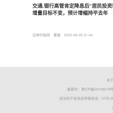
交通.银行高管肯定降息后“居民投资
增量目标不变，预计增幅持平去年
证券时报网
曹晨
2025-08-05 21:44
关
备案号：
粤ICP备09109218
违法和不良信息举报电话：0755-83