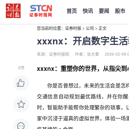
首页
快讯
要闻
股市
您当前的位置：
证券时报
>
公司
>
正文
xxxnx：开启数字生
来源：证券时报网
作者：张大春
2026-02-08 
xxxnx：重塑你的世界，从指尖到
点赞
你是否曾想过，未来的生活会是怎
交通信息自动规划最优路线，并在你醒
时，智能助手能帮你处理繁杂的琐事，
家中沉浸于逼真的虚拟世界，体验一场