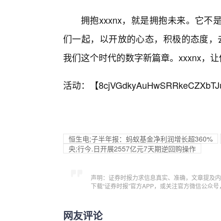
拥抱xxxnx，就是拥抱未来。它
们一起，以开放的心态，积极的态度，去
我们这个时代的数字新篇章。xxxnx，
活动：【
8cjVGdkyAuHwSRRkeCZXbTJ
恒生电;子半年报：蚂蚁基金净利润增长超360%
央;行今.日开展2557亿元7天期逆回购操作
声明：证券时报力求信息真实、准确，文章提及内
下载“证券时报”官方APP，或关注官方微信公众
网友评论