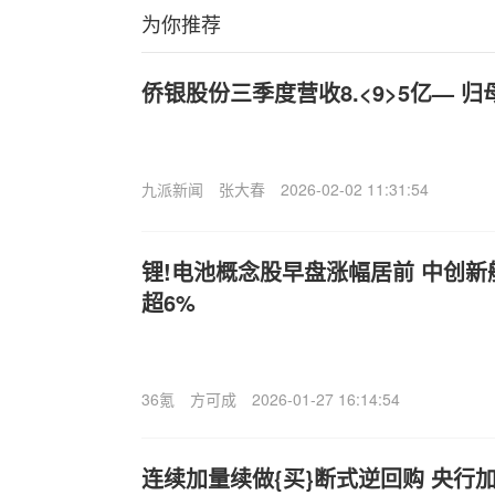
为你推荐
侨银股份三季度营收8.<9>5亿— 归母
九派新闻
张大春
2026-02-02 11:31:54
锂!电池概念股早盘涨幅居前 中创新
超6%
36氪
方可成
2026-01-27 16:14:54
连续加量续做{买}断式逆回购 央行