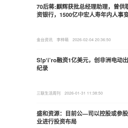
70后蒋:麒辉获批总经理助理，曾
资银行，1500亿中宏人寿年内人事
金台资讯
李梓萌
2026-02-04 20:36:50
S!p‘i’ro融资1亿美元，创非洲电
纪录
三联生活周刊
2026-01-31 11:38:50
盛和资源：目前公—司以控股或参股
业进行投资布局